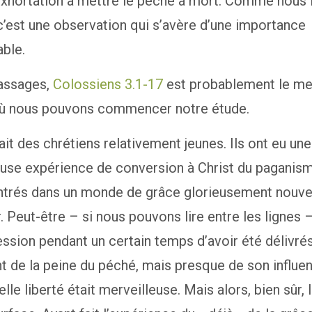
exhortation à mettre le péché à mort. Comme nous 
c’est une observation qui s’avère d’une importance
ble.
assages,
Colossiens 3.1-17
est probablement le mei
où nous pouvons commencer notre étude.
avait des chrétiens relativement jeunes. Ils ont eu une
use expérience de conversion à Christ du paganisme
entrés dans un monde de grâce glorieusement nouve
r. Peut-être – si nous pouvons lire entre les lignes –
ession pendant un certain temps d’avoir été délivré
 de la peine du péché, mais presque de son influen
elle liberté était merveilleuse. Mais alors, bien sûr,