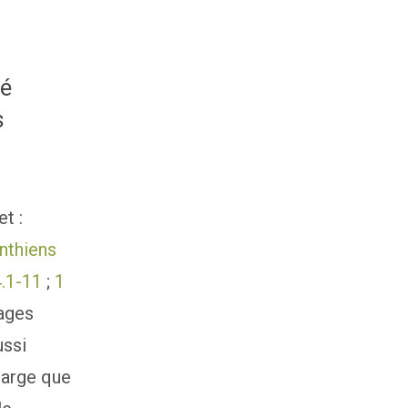
hé
s
t :
nthiens
4.1-11
;
1
sages
ussi
large que