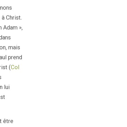
gnons
à Christ.
n Adam »,
 dans
ion, mais
Paul prend
ist (
Col
s
 lui
ist
t être