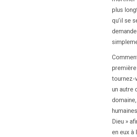
plus lon
qu’il se 
demande e
simpleme
Comment 
première 
tournez-v
un autre 
domaine,
humaines
Dieu » af
en eux à 