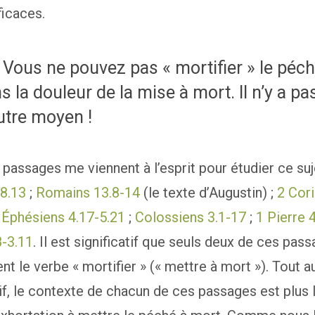
ficaces.
Vous ne pouvez pas « mortifier » le péc
s la douleur de la mise à mort. Il n’y a pa
utre moyen !
 passages me viennent à l’esprit pour étudier ce suje
8.13
;
Romains 13.8-14
(le texte d’Augustin) ;
2 Cori
;
Éphésiens 4.17-5.21
;
Colossiens 3.1-17
;
1 Pierre 
8-3.11
. Il est significatif que seuls deux de ces pas
nt le verbe « mortifier » (« mettre à mort »). Tout a
tif, le contexte de chacun de ces passages est plus 