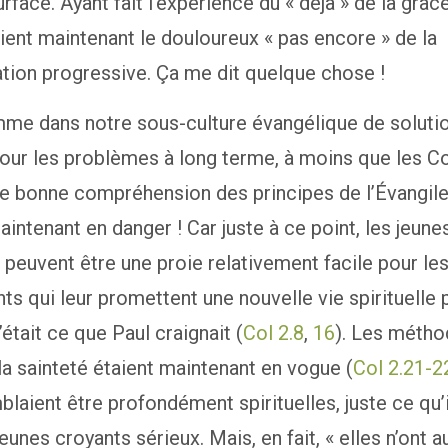
urface. Ayant fait l’expérience du « déjà » de la grâce,
ent maintenant le douloureux « pas encore » de la
ation progressive. Ça me dit quelque chose !
me dans notre sous-culture évangélique de soluti
our les problèmes à long terme, à moins que les C
ne bonne compréhension des principes de l’Évangile,
aintenant en danger ! Car juste à ce point, les jeune
 peuvent être une proie relativement facile pour les
ts qui leur promettent une nouvelle vie spirituelle 
’était ce que Paul craignait (
Col 2.8
,
16
). Les métho
la sainteté étaient maintenant en vogue (
Col 2.21-2
blaient être profondément spirituelles, juste ce qu’i
jeunes croyants sérieux. Mais, en fait, « elles n’ont 