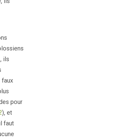
 ils
ons
olossiens
 ils
s
 faux
plus
des pour
2
), et
l faut
aucune