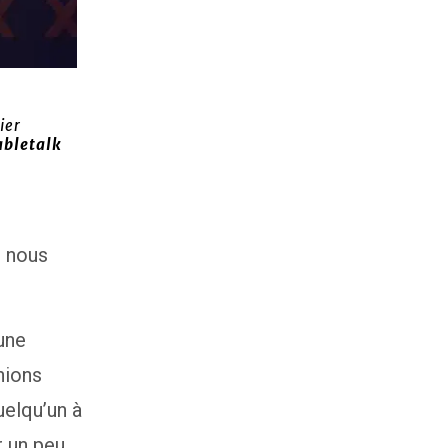
ier
abletalk
t nous
une
nions
uelqu’un à
r un peu