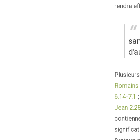
rendra ef
san
d’a
Plusieurs
Romains 
6.14-7.1
Jean 2.2
contienne
significa