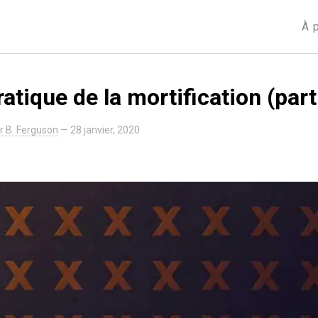
À 
ratique de la mortification (part
ir B. Ferguson
—
28 janvier, 2020