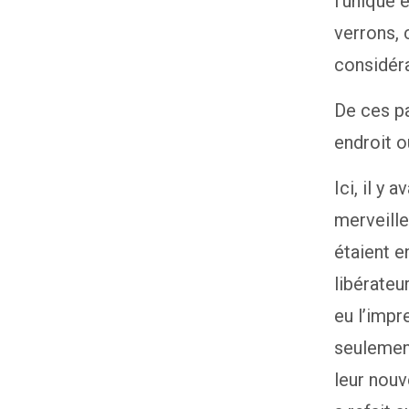
l’unique 
verrons, 
considéra
De ces p
endroit 
Ici, il y 
merveille
étaient 
libérateu
eu l’impr
seulement
leur nouv