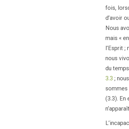
fois, lor
d’avoir o
Nous avo
mais « en
l’Esprit 
nous vivo
du temps
3.3
; nous
sommes re
(3.3). En
n’apparaî
L’incapac