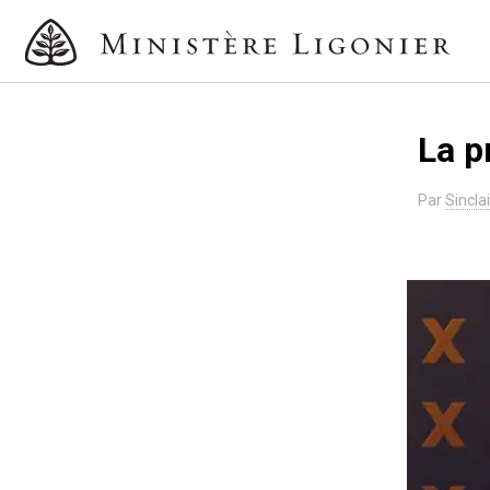
La p
Par
Sincla