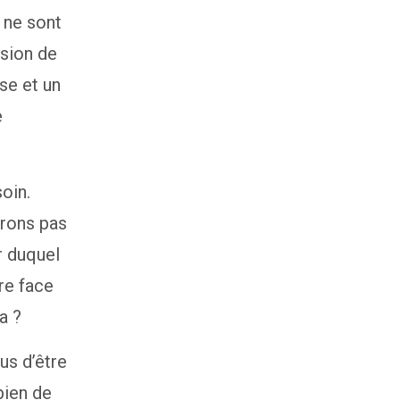
e ne sont
sion de
se et un
e
oin.
irons pas
r duquel
re face
a ?
us d’être
bien de