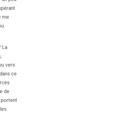
spérant
Je me
ou
? La
,
ou vers
 dans ce
rces
he de
 portent
 les