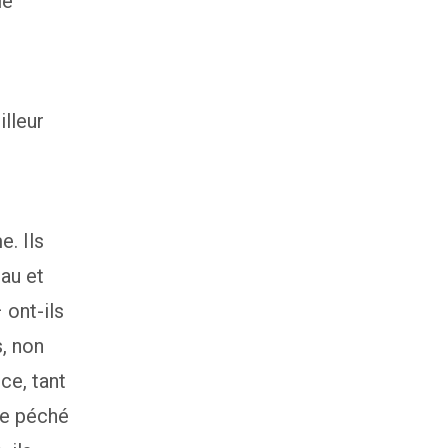
le
lleur
. Ils
au et
 ont-ils
s, non
ce, tant
 le péché