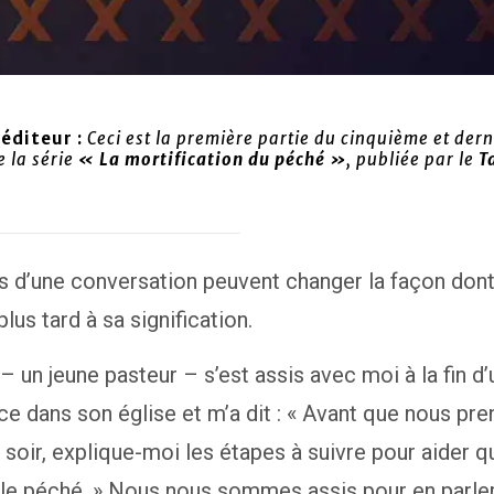
’éditeur :
Ceci est la première partie du cinquième et dern
e la série
« La mortification du péché »
, publiée par le
T
.
s d’une conversation peuvent changer la façon don
lus tard à sa signification.
 un jeune pasteur – s’est assis avec moi à la fin d’
e dans son église et m’a dit : « Avant que nous pre
soir, explique-moi les étapes à suivre pour aider q
 le péché. » Nous nous sommes assis pour en parle