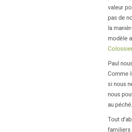
valeur po
pas de n
la manièr
modèle ad
Colossie
Paul nous
Comme le
si nous n
nous pouv
au péché.
Tout d’ab
familiers