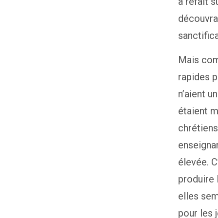
a refait s
découvrai
sanctific
Mais com
rapides p
n’aient u
étaient m
chrétiens
enseignan
élevée. C
produire 
elles sem
pour les 