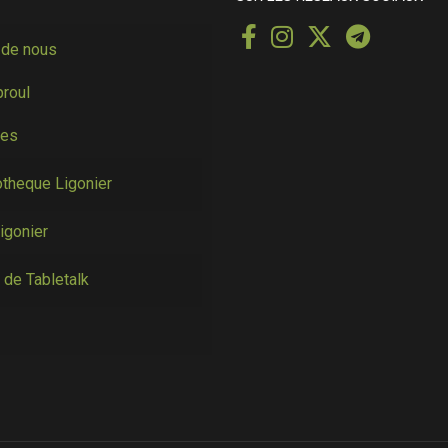
 de nous
proul
ces
otheque Ligonier
igonier
 de Tabletalk