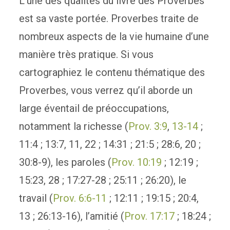
L’une des qualités du livre des Proverbes
est sa vaste portée. Proverbes traite de
nombreux aspects de la vie humaine d’une
manière très pratique. Si vous
cartographiez le contenu thématique des
Proverbes, vous verrez qu’il aborde un
large éventail de préoccupations,
notamment la richesse (
Prov. 3:9
,
13-14
;
11:4 ; 13:7, 11, 22 ; 14:31 ; 21:5 ; 28:6, 20 ;
30:8-9), les paroles (
Prov. 10:19
; 12:19 ;
15:23, 28 ; 17:27-28 ; 25:11 ; 26:20), le
travail (
Prov. 6:6-11
; 12:11 ; 19:15 ; 20:4,
13 ; 26:13-16), l’amitié (
Prov. 17:17
; 18:24 ;