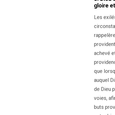
gloire e
Les exilé
circonst
rappelère
provident
achevé et
providenc
que lorsq
auquel Di
de Dieu p
voies, af
buts prov