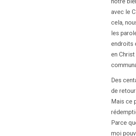
notre bie
avec le C
cela, nou
les parole
endroits 
en Christ
communau
Des centa
de retour
Mais ce p
rédemptio
Parce que 
moi pouv