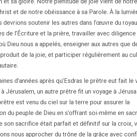
n et sa gloire. Notre plénitude de joie vient de notr
hrist et de notre obéissance à sa Parole. À la lumiè
s devrions soutenir les autres dans l’œuvre du roy
s de l’Écriture et la prière, travailler avec diligence
où Dieu nous a appelés, enseigner aux autres que 
 produit de la joie, et participer régulièrement au cu
taire.
ines d’années après qu’Esdras le prêtre eut fait le
 à Jérusalem, un autre prêtre fit un voyage à Jérusa
rêtre est venu du ciel sur la terre pour assurer la
n du peuple de Dieu en s’offrant soi-même en sacri
son sacrifice était parfait et définitif sur la croix, 
ons nous approcher du trône de la grâce avec conf