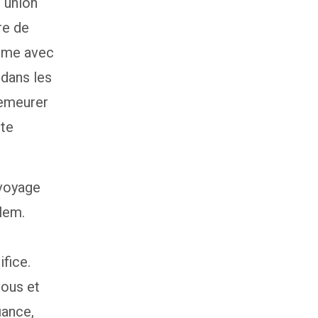
e union
re de
aume avec
 dans les
demeurer
lte
 voyage
lem.
fice.
vous et
iance,