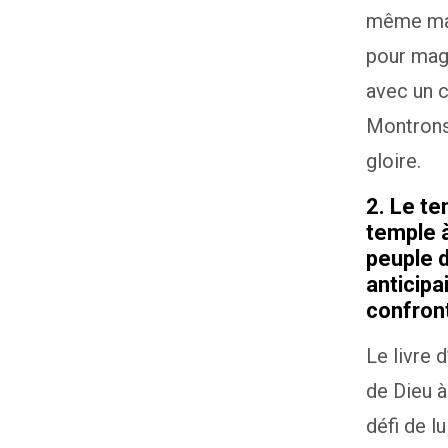
même main
pour magn
avec un c
Montrons 
gloire.
2. Le te
temple à
peuple d
anticipa
confront
Le livre 
de Dieu 
défi de l