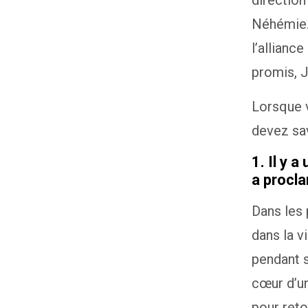
direction
Néhémie. 
l’allianc
promis, J
Lorsque v
devez sav
1. Il y 
a procla
Dans les
dans la v
pendant s
cœur d’un
pour reto