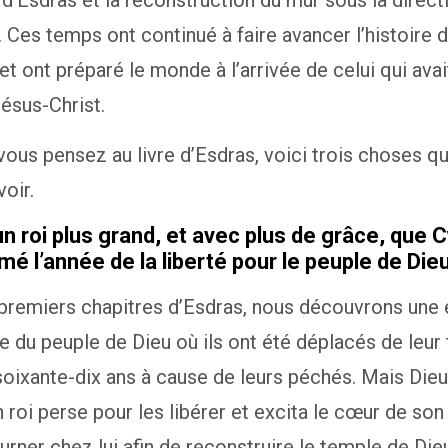
 d’Esdras et la reconstruction du mur sous la direct
Ces temps ont continué à faire avancer l’histoire 
e et ont préparé le monde à l’arrivée de celui qui avai
ésus-Christ.
ous pensez au livre d’Esdras, voici trois choses q
oir.
a un roi plus grand, et avec plus de grâce, que 
mé l’année de la liberté pour le peuple de Dieu
 premiers chapitres d’Esdras, nous découvrons une
ie du peuple de Dieu où ils ont été déplacés de leur 
oixante-dix ans à cause de leurs péchés. Mais Dieu
 roi perse pour les libérer et excita le cœur de son
urner chez lui afin de reconstruire le temple de Die