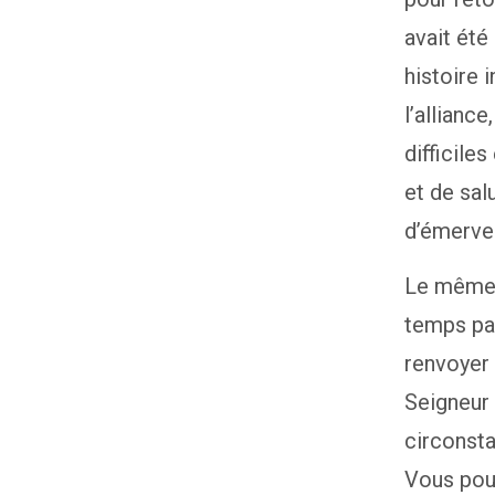
avait été
histoire 
l’allianc
difficile
et de sal
d’émerve
Le même S
temps par
renvoyer 
Seigneur 
circonsta
Vous pouv