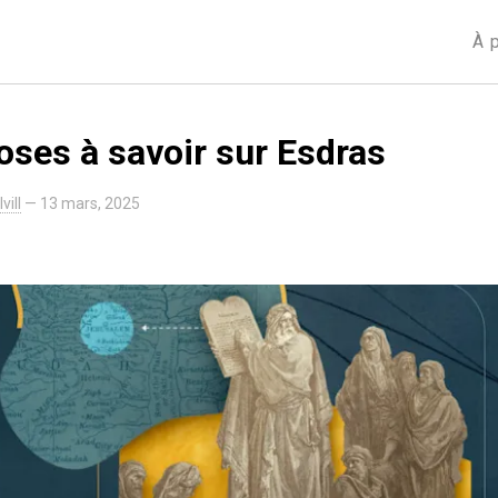
À 
oses à savoir sur Esdras
vill
—
13 mars, 2025