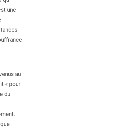
est une
e
nstances
ouffrance
evenus au
t « pour
ce du
oment.
 que