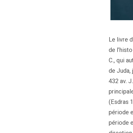
Le livre 
de l’histo
C., qui a
de Juda, 
432 av. J
principal
(Esdras 
période e
période e