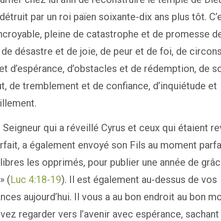
 détruit par un roi païen soixante-dix ans plus tôt. C’
incroyable, pleine de catastrophe et de promesse d
e, de désastre et de joie, de peur et de foi, de circo
s et d’espérance, d’obstacles et de rédemption, de s
ut, de tremblement et de confiance, d’inquiétude et
illement.
eigneur qui a réveillé Cyrus et ceux qui étaient r
fait, a également envoyé son Fils au moment parfai
libres les opprimés, pour publier une année de grâ
» (
Luc 4:18-19
). Il est également au-dessus de vos
nces aujourd’hui. Il vous a au bon endroit au bon m
ez regarder vers l’avenir avec espérance, sachant