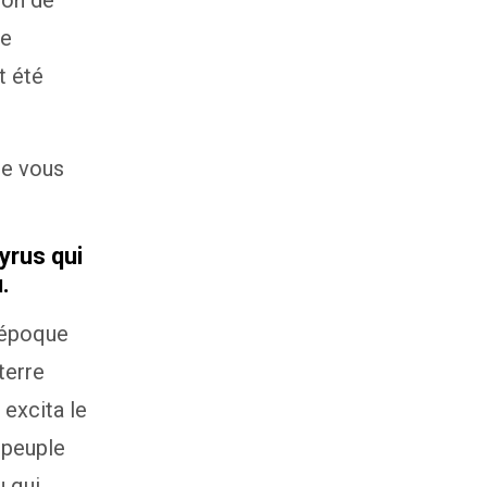
ion de
de
t été
ue vous
Cyrus qui
.
 époque
terre
 excita le
 peuple
u qui