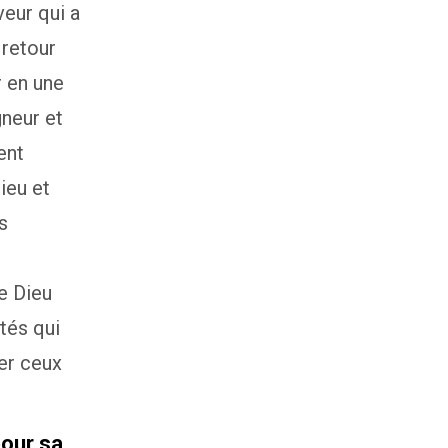
eur qui a
 retour
r en une
neur et
ent
Dieu et
s
e Dieu
tés qui
er ceux
pour sa