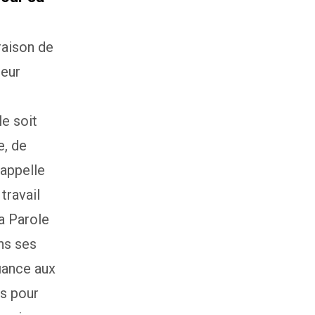
raison de
leur
e soit
e, de
rappelle
travail
a Parole
ns ses
fiance aux
es pour