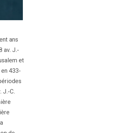
ent ans
 av. J.-
rusalem et
 en 433-
périodes
 J.-C.
mière
ière
la