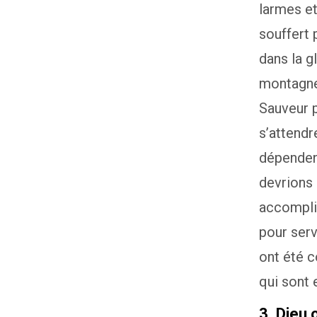
larmes et
souffert 
dans la g
montagne 
Sauveur p
s’attendre
dépenden
devrions
accomplis
pour serv
ont été c
qui sont 
3. Dieu 