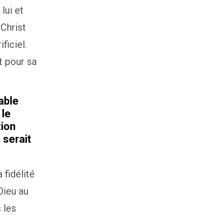
lui et
Christ
ficiel.
t pour sa
able
 le
tion
 serait
 fidélité
Dieu au
 les