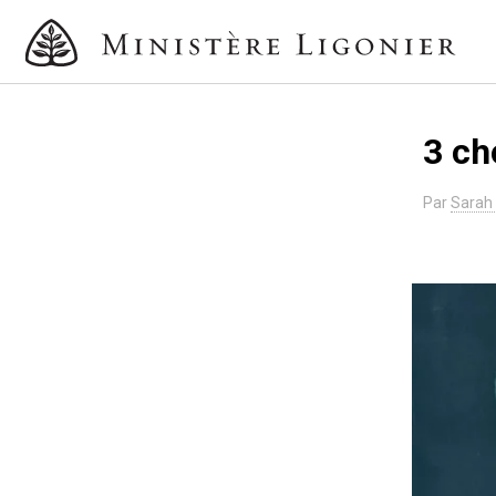
3 ch
Par
Sarah I