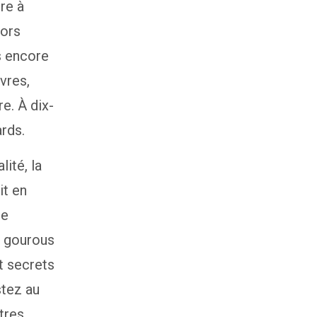
re à
lors
s encore
vres,
e. À dix-
rds.
lité, la
it en
re
s gourous
t secrets
stez au
tres