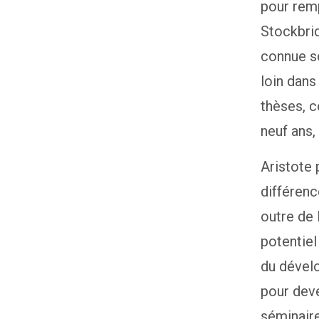
pour remp
Stockbrid
connue s
loin dans
thèses, c
neuf ans,
Aristote p
différenc
outre de 
potentie
du dévelo
pour deve
séminaire