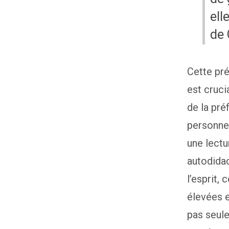
ell
de 
Cette pré
est cruci
de la pr
personnel
une lectu
autodidac
l’esprit,
élevées e
pas seule