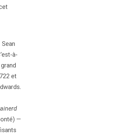
cet
e Sean
’est-à-
 grand
1722 et
Edwards.
rainerd
lonté) —
fisants