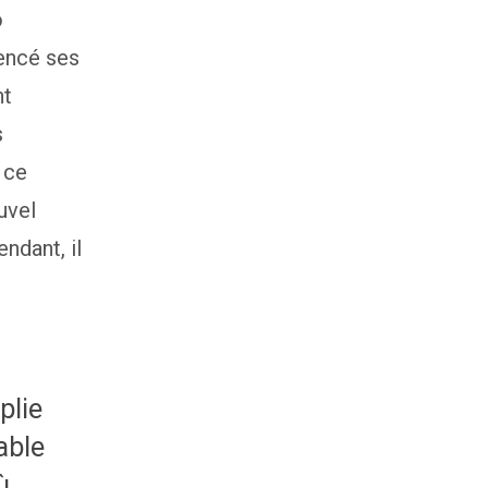
o
mencé ses
nt
s
 ce
uvel
ndant, il
plie
able
ù