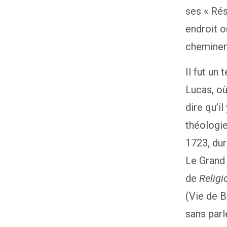
ses « Rés
endroit o
chemine
Il fut un
Lucas, où
dire qu’i
théologie
1723, dur
Le Grand 
de
Religi
(Vie de B
sans parl