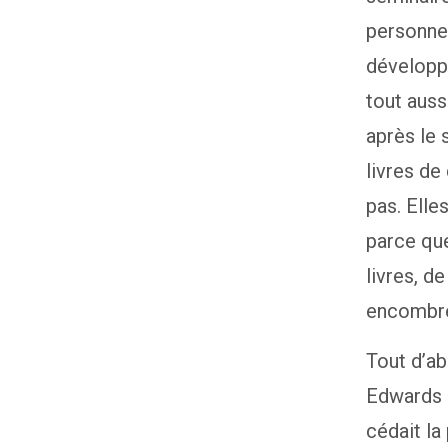
personnes
développe
tout auss
après le 
livres d
pas. Elle
parce que
livres, d
encombren
Tout d’ab
Edwards 
cédait la