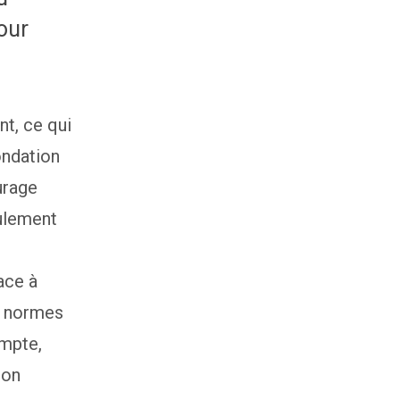
our
nt, ce qui
fondation
urage
eulement
ace à
de normes
ompte,
ion