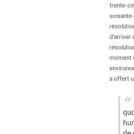
trente-ci
soixante-
résolutio
d’arriver
résolutio
moment d
environne
a offert 
quo
hum
de 