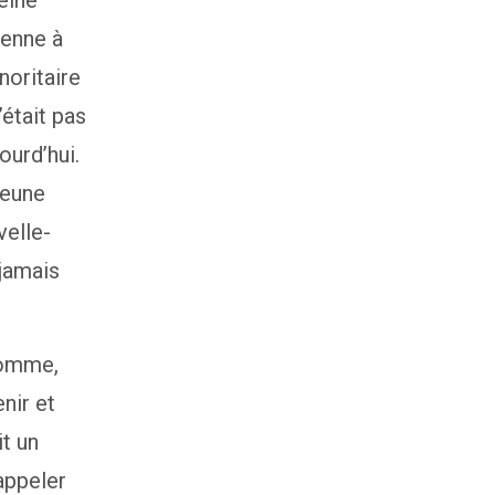
leine
ienne à
noritaire
’était pas
ourd’hui.
jeune
velle-
 jamais
 homme,
nir et
it un
 appeler