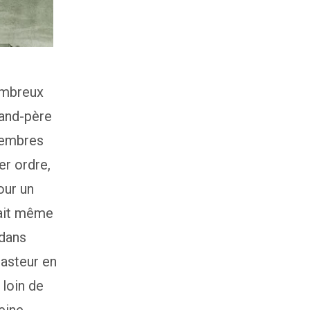
nombreux
rand-père
membres
er ordre,
our un
avait même
 dans
 pasteur en
 loin de