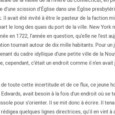
natale de la vallée de la rivière du Connecticut, en p
 d’une scission d’Église dans une Église presbytér
 Il avait été invité à être le pasteur de la faction mi
art le long des quais du port de la ville. New York n
mée en 1722, l’année en question, qu’elle ne l’est auj
tion tournait autour de dix mille habitants. Pour un 
ant du cadre idyllique d’une petite ville de la Nou
e, cependant, c’était un endroit comme il n’en avait
 de toute cette incertitude et de ce flux, ce jeune
Edwards, avait besoin à la fois d’un endroit où se te
sole pour s’orienter. Il se mit donc à écrire. Il tena
t rédigea quelques lignes directrices, qu’il en vint à