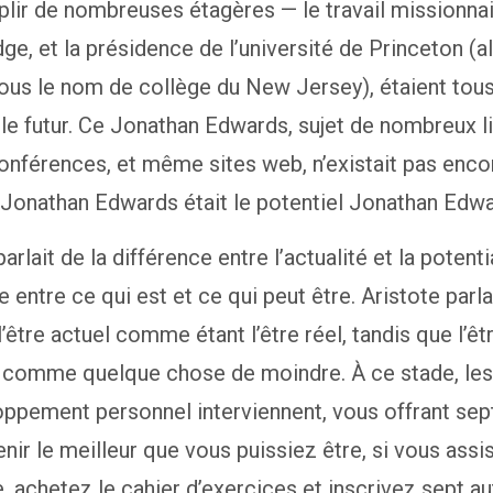
lir de nombreuses étagères — le travail missionnai
ge, et la présidence de l’université de Princeton (a
ous le nom de collège du New Jersey), étaient tou
 le futur. Ce Jonathan Edwards, sujet de nombreux li
onférences, et même sites web, n’existait pas encor
 Jonathan Edwards était le potentiel Jonathan Edwa
arlait de la différence entre l’actualité et la potentia
e entre ce qui est et ce qui peut être. Aristote parla
l’être actuel comme étant l’être réel, tandis que l’êt
l comme quelque chose de moindre. À ce stade, le
ppement personnel interviennent, vous offrant sep
nir le meilleur que vous puissiez être, si vous assi
, achetez le cahier d’exercices et inscrivez sept au