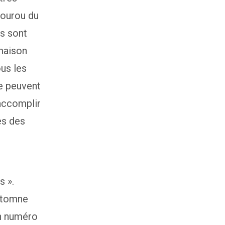
gourou du
ns sont
 maison
us les
e peuvent
accomplir
es des
s ».
utomne
on numéro