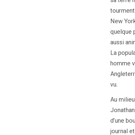
sa terre 
tourmente
New York.
quelque p
aussi ani
La popula
homme ven
Angleterr
vu.
Au milieu
Jonathan 
d’une bous
journal e