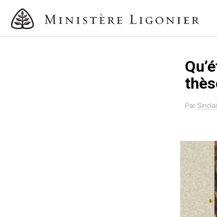
Qu’é
thès
Par
Sincla