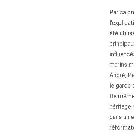
Par sa pr
l’explica
été utili
principau
influencé
marins ma
André, Pa
le garde 
De même e
héritage 
dans un e
réformat