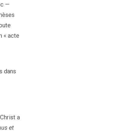
ic —
thèses
toute
 « acte
es dans
Christ a
us et