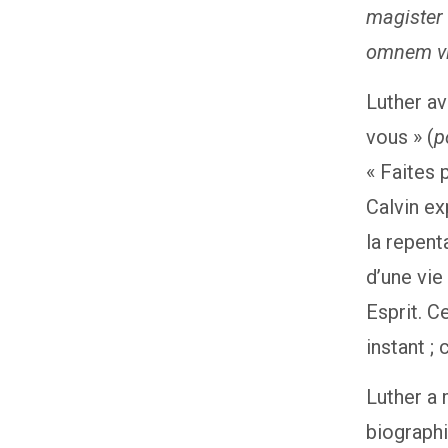
magister 
omnem vit
Luther av
vous » (
p
« Faites 
Calvin ex
la repent
d’une vie
Esprit. C
instant ; 
Luther a 
biographi