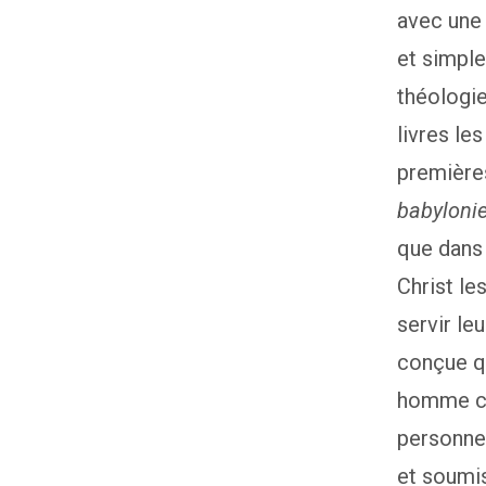
avec une 
et simple
théologie
livres le
premières
babylonie
que dan
Christ le
servir le
conçue qu
homme chr
personne 
et soumis