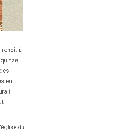
 rendit à
-quinze
 des
es en
urait
et
’église du