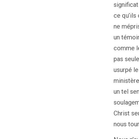
significa
ce qu’ils
ne mépris
un témoin
comme le 
pas seule
usurpé le
ministère
un tel se
soulageme
Christ se
nous tour