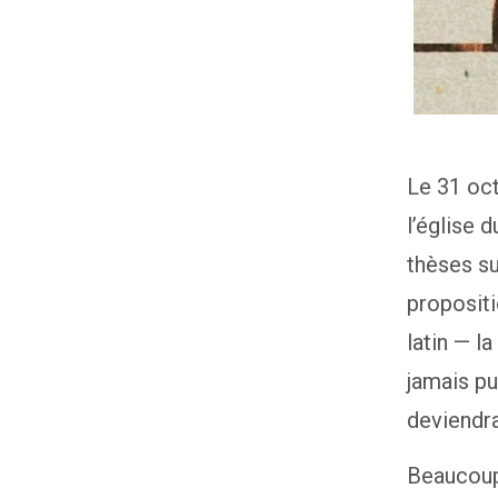
Le 31 oct
l’église 
thèses su
propositi
latin — la
jamais pu
deviendra
Beaucoup 