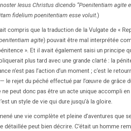
noster Iesus Christus dicendo “Poenitentiam agite et
am fidelium poenitentiam esse voluit
.)
ait compris que la traduction de la Vulgate de « Re
oenitentiam agite
) pouvait être mal interprétée c
pénitence ». Et il avait également saisi un principe 
pliquerait plus tard avec une grande clarté : la péni
ance n’est pas l’action d’un moment ; c’est le retou
 — le rejet du péché effectué par l’œuvre de grâce d
e ne peut donc pas être un acte unique accompli en
c’est un style de vie qui dure jusqu’à la gloire.
mené une vie complète et pleine d’aventures que s
e détaillée peut bien décrire. C’était un homme re