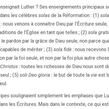
nseignait Luther ? Ses enseignements principaux s
dans les célèbres
solas
de la Réformation : (1)
sol
: nous venons à connaître Dieu par l’Écriture seule,
aditions de l’Église en tant que telles ; (2)
sola grati
le pardon par la grâce de Dieu seule, non parce qu
apables de mériter ; (3)
sola fide
: nous recevons l
ion par la foi seule, et non par la foi plus autre chose
 Christus
: toutes les richesses de Dieu nous sont 
seul ; (5)
soli Deo gloria
: le but de toute la vie est l
eul.
cipes soulignaient simplement les emphases que Lu
dans les Écritures. Mais dans le contexte, ce qui est