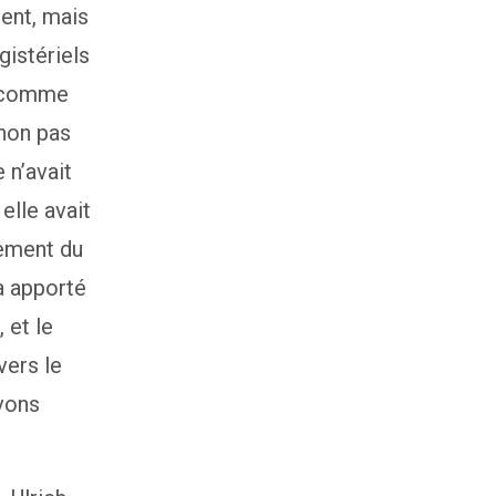
ient, mais
gistériels
t comme
 non pas
 n’avait
elle avait
sement du
 a apporté
 et le
vers le
evons