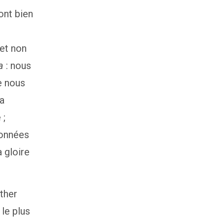
ont bien
a
 et non
a
: nous
e nous
a
 ;
données
a gloire
ther
 le plus