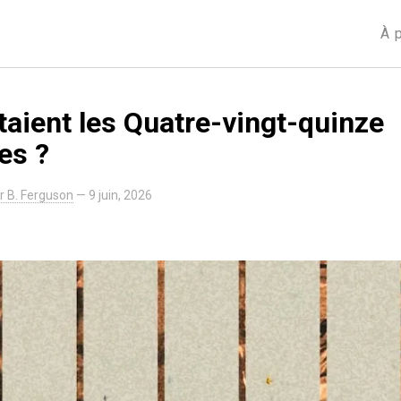
À 
taient les Quatre-vingt-quinze
es ?
ir B. Ferguson
—
9 juin, 2026