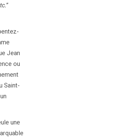
c.”
pentez-
omme
que Jean
tence ou
rnement
u Saint-
 un
eule une
marquable