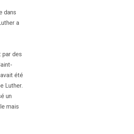
ce dans
Luther a
t par des
aint-
avait été
e Luther.
sé un
ble mais