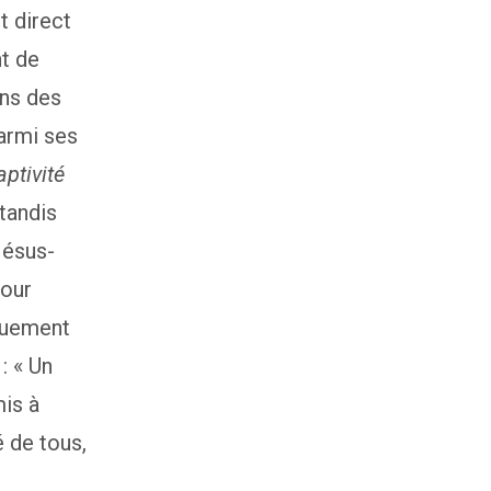
t direct
nt de
ins des
Parmi ses
aptivité
 tandis
Jésus-
pour
iquement
: « Un
mis à
 de tous,