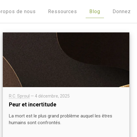
propos de nous
Ressources
Blog
Donnez
R.C. Sproul
—
4 décembre, 2025
Peur et incertitude
La mort est le plus grand problème auquel les êtres
humains sont confrontés.