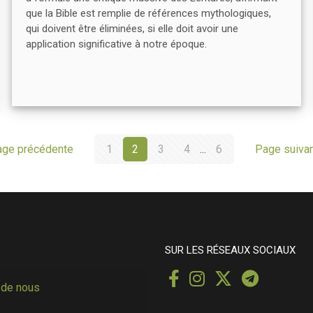
que la Bible est remplie de références mythologiques,
qui doivent être éliminées, si elle doit avoir une
application significative à notre époque.
ge précédente
1
2
3
4
...
6
Page suiva
SUR LES RÉSEAUX SOCIAUX
 de nous