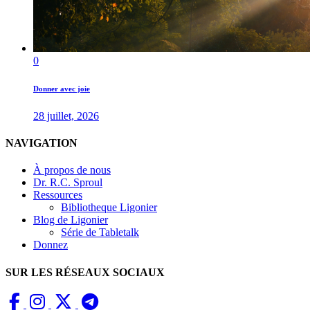
0
Donner avec joie
28 juillet, 2026
NAVIGATION
À propos de nous
Dr. R.C. Sproul
Ressources
Bibliotheque Ligonier
Blog de Ligonier
Série de Tabletalk
Donnez
SUR LES RÉSEAUX SOCIAUX